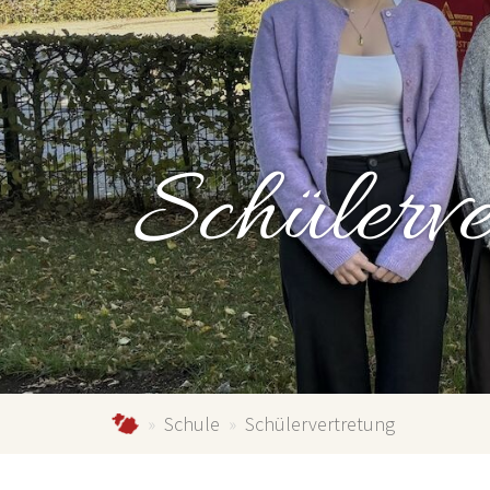
Schülerv
gymnasium-schmallenberg.de
Schule
Schülervertretung