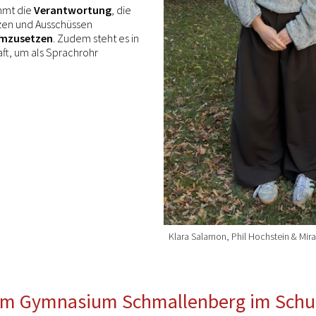
mmt die
Verantwortung
, die
nzen und Ausschüssen
mzusetzen
. Zudem steht es in
ft, um als Sprachrohr
Klara Salamon, Phil Hochstein & Mi
 am Gymnasium Schmallenberg im Schul