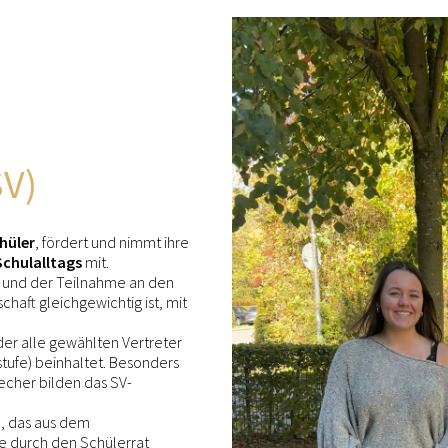
SV)
hüler
, fördert und nimmt ihre
Schulalltags
mit.
und der Teilnahme an den
haft gleichgewichtig ist, mit
 der alle gewählten Vertreter
stufe) beinhaltet. Besonders
echer bilden das SV-
m
, das aus dem
e durch den Schülerrat