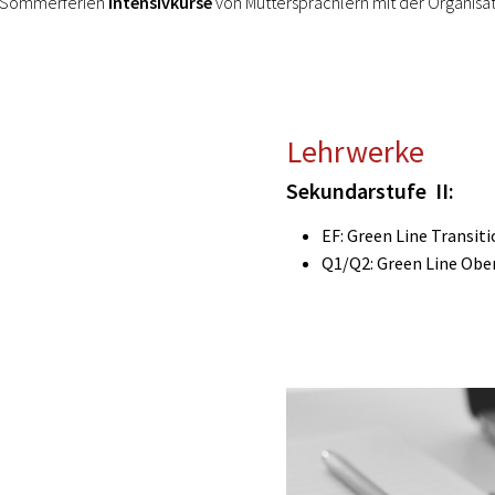
en Sommerferien
Intensivkurse
von Muttersprachlern mit der Organisa
Lehrwerke
Sekundarstufe II:
EF: Green Line Transiti
Q1/Q2: Green Line Obe