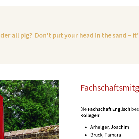
nder all pig? Don’t put your head in the sand – it’
Fachschaftsmitg
Die
Fachschaft Englisch
best
Kollegen
:
Arhelger, Joachim
Brück, Tamara