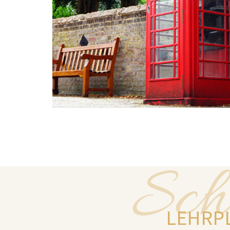
Sch
LEHRP