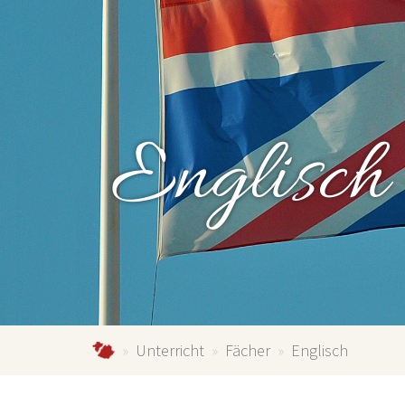
gymnasium-schmallenberg.de
Unterricht
Fächer
Englisch