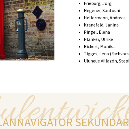
Frieburg, Jörg
Hegener, Santoshi
Hellermann, Andreas
Kranefeld, Janina
Pingel, Elena
Plänker, Ulrike
Rickert, Monika
Tigges, Lena (Fachvors
Ulunque Villazón, Ste
ulentwick
LANNAVIGATOR SEKUNDARS