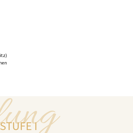
itz)
phen
lung
TUFE I