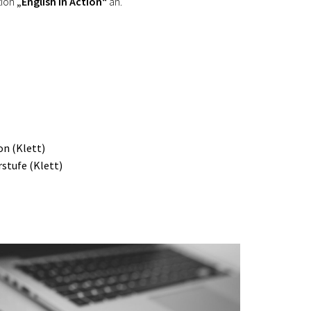
tion
„English in Action“
an.
on (Klett)
rstufe (Klett)