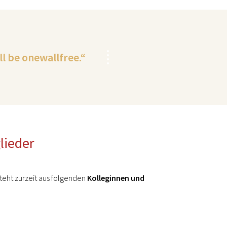
ll be onewallfree.“
lieder
eht zurzeit aus folgenden
Kolleginnen und