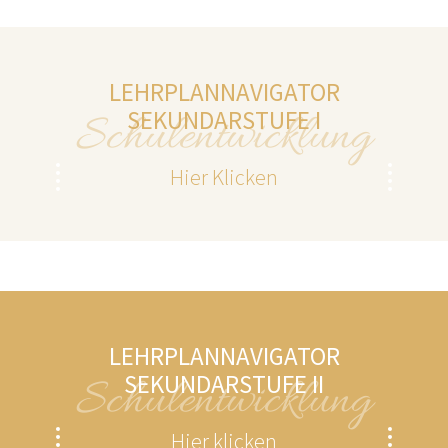
LEHRPLANNAVIGATOR
SEKUNDARSTUFE I
Schulentwicklung
Hier Klicken
LEHRPLANNAVIGATOR
SEKUNDARSTUFE II
Schulentwicklung
Hier klicken