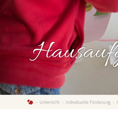
Hausaufg
gymnasium-schmallenberg.de
Unterricht
Individuelle Förderung