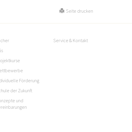
Seite drucken
ächer
Service & Kontakt
Gs
ojektkurse
ettbewerbe
dividuelle Förderung
hule der Zukunft
onzepte und
ereinbarungen