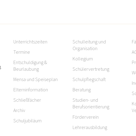
Unterrichtszeiten
Schulleitung und
F
Organisation
Termine
A
g
Kollegium
Entschuldigung &
Pr
8
Beurlaubung
Schülervertretung
W
Mensa und Speiseplan
Schulpflegschaft
In
Elterninformation
Beratung
Sc
Schließfächer
Studien- und
K
Berufsorientierung
Archiv
V
Förderverein
Schuljubiläum
Lehrerausbildung