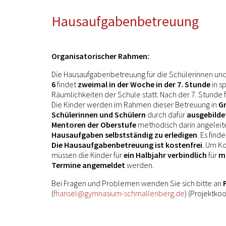
Hausaufgabenbetreuung
Organisatorischer Rahmen:
Die Hausaufgabenbetreuung für die Schülerinnen un
6
findet
zweimal in der Woche in der 7. Stunde
in s
Räumlichkeiten der Schule statt. Nach der 7. Stunde 
Die Kinder werden im Rahmen dieser Betreuung in
Gr
Schülerinnen und Schülern
durch dafür
ausgebilde
Mentoren der Oberstufe
methodisch darin angeleite
Hausaufgaben selbstständig zu erledigen
. Es find
Die Hausaufgabenbetreuung ist kostenfrei
. Um Ko
müssen die Kinder für
ein Halbjahr verbindlich
für
mi
Termine angemeldet
werden.
Bei Fragen und Problemen wenden Sie sich bitte an
(
fhansel@gymnasium-schmallenberg.de
) (Projektko