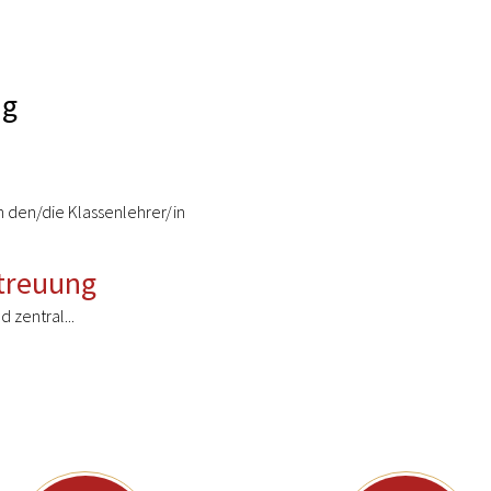
ng
n den/die Klassenlehrer/in
treuung
 zentral...