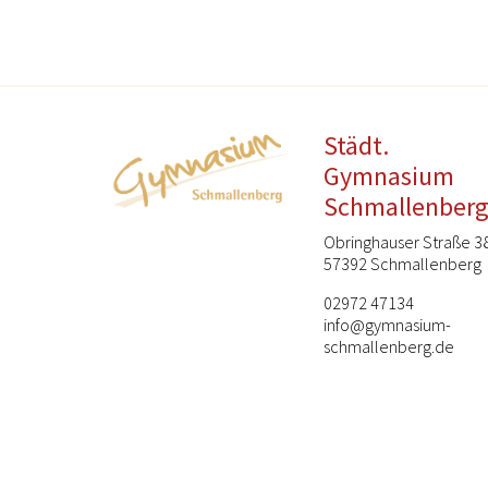
Städt.
Gymnasium
Schmallenber
Obringhauser Straße 3
57392 Schmallenberg
02972 47134
info@gymnasium-
schmallenberg.de