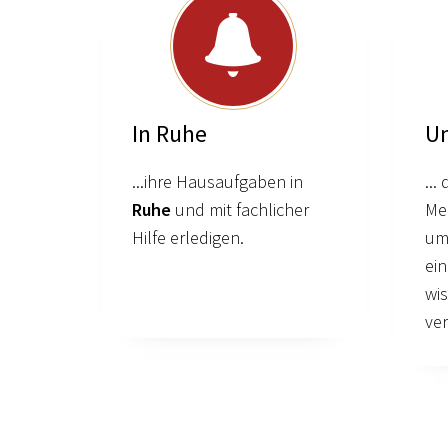
In Ruhe
Um
...ihre Hausaufgaben in
... 
Ruhe
und mit fachlicher
Me
Hilfe erledigen.
u
ein
wis
ve