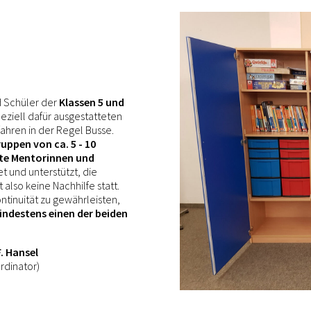
d Schüler der
Klassen 5 und
peziell dafür ausgestatteten
fahren in der Regel Busse.
uppen von ca. 5 - 10
te Mentorinnen und
t und unterstützt, die
et also keine Nachhilfe statt.
ntinuität zu gewährleisten,
ndestens einen der beiden
F. Hansel
ordinator)