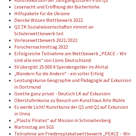
Kunstexkursion der Jahrgangsstufen 9 bis Q2
Lesenacht und Eröffnung der Bücherhöhe
Hilfspakete für die Ukraine
Diercke Wissen Wettbewerb 2022
Q2 ZK Sozialwissenschaften nimmt an
Schülerwettbewerb teil
Vorlesewettbewerb 2021/2022
Forschernachmittag 2022
Erfolgreiche Teilnahme am Wettbewerb „PEACE – Wir
sind alle eins“ von Lions Deutschland
SV übergibt 25.000 € Spendengelder im Ahrtal
„Wandern für die Andern“ - ein voller Erfolg
Leistungskurse Geographie und Pädagogik auf Exkursion
in Dortmund
Goethe ganz privat - Deutsch LK auf Exkursion
Oberstufenkurse zu Besuch um Kunsthaus Alte Mühle
Es werde Licht! Kunstkurse der Q1 und Q2 auf Exkursion
in Unna
„Plastic Pirates“ auf Mission in Schmallenberg
Martinstag am SGS
Teilnahme am Friedensplakatwettbewerb „PEACE – Wir