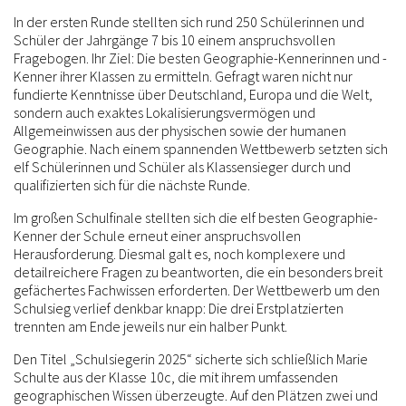
In der ersten Runde stellten sich rund 250 Schülerinnen und
Schüler der Jahrgänge 7 bis 10 einem anspruchsvollen
Fragebogen. Ihr Ziel: Die besten Geographie-Kennerinnen und -
Kenner ihrer Klassen zu ermitteln. Gefragt waren nicht nur
fundierte Kenntnisse über Deutschland, Europa und die Welt,
sondern auch exaktes Lokalisierungsvermögen und
Allgemeinwissen aus der physischen sowie der humanen
Geographie. Nach einem spannenden Wettbewerb setzten sich
elf Schülerinnen und Schüler als Klassensieger durch und
qualifizierten sich für die nächste Runde.
Im großen Schulfinale stellten sich die elf besten Geographie-
Kenner der Schule erneut einer anspruchsvollen
Herausforderung. Diesmal galt es, noch komplexere und
detailreichere Fragen zu beantworten, die ein besonders breit
gefächertes Fachwissen erforderten. Der Wettbewerb um den
Schulsieg verlief denkbar knapp: Die drei Erstplatzierten
trennten am Ende jeweils nur ein halber Punkt.
Den Titel „Schulsiegerin 2025“ sicherte sich schließlich Marie
Schulte aus der Klasse 10c, die mit ihrem umfassenden
geographischen Wissen überzeugte. Auf den Plätzen zwei und