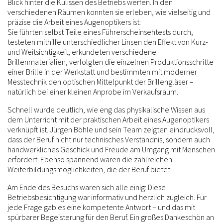
Blick hinter die Kulissen des Betriebs werfen. In den
verschiedenen Räumen konnten sie erleben, wie vielseitig und
präzise die Arbeit eines Augenoptikers ist:
Sie führten selbst Teile eines Führerscheinsehtests durch,
testeten mithilfe unterschiedlicher Linsen den Effekt von Kurz-
und Weitsichtigkeit, erkundeten verschiedene
Brillenmaterialien, verfolgten die einzelnen Produktionsschritte
einer Brille in der Werkstatt und bestimmten mit moderner
Messtechnik den optischen Mittelpunkt der Brillengläser –
natürlich bei einer kleinen Anprobe im Verkaufsraum.
Schnell wurde deutlich, wie eng das physikalische Wissen aus
dem Unterricht mit der praktischen Arbeit eines Augenoptikers
verknüpft ist. Jürgen Böhle und sein Team zeigten eindrucksvoll,
dass der Beruf nicht nur technisches Verständnis, sondern auch
handwerkliches Geschick und Freude am Umgang mit Menschen
erfordert. Ebenso spannend waren die zahlreichen
Weiterbildungsmöglichkeiten, die der Beruf bietet.
Am Ende des Besuchs waren sich alle einig: Diese
Betriebsbesichtigung war informativ und herzlich zugleich. Für
jede Frage gab es eine kompetente Antwort – und das mit
spürbarer Begeisterung für den Beruf. Ein großes Dankeschön an