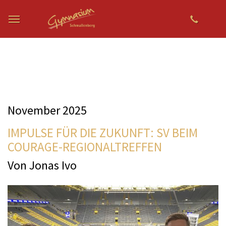
Zum Hauptinhalt springen
November 2025
IMPULSE FÜR DIE ZUKUNFT: SV BEIM
COURAGE-REGIONALTREFFEN
Von Jonas Ivo