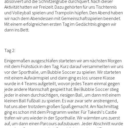
absolviert und die Schnitzelgrube durchquert. Nach dieser
Aktivität hatten wir Freizeit. Dazu gehörten für uns Tischtennis
und Volleyball spielen und Trampolin hüpfen. Den Abend haben
wir nach dem Abendessen mit Gemeinschaftsspielen beendet.
Mit einem erfolgreichen ersten Tag im Gedächtnis gingen wir
dann ins Bett.
Tag 2:
Einigermaßen ausgeschlafen starteten wir am nächsten Morgen
mit dem Frühstück in den Tag. Kurz darauf versammelten wir uns
vor der Sporthalle, um Bubble Soccer zu spielen. Wir starteten
mit einem Aufwärmspiel und dann ging es los: unsere Klasse
wurde in 4 Teams aufgeteilt, wovon jedes Team einmal gegen
jede andere Mannschaft gespielt hat. Bei Bubble Soccer stieg
jeder in einen durchsichtigen, riesigen Ball, um dann mit einem
kleinen Ball Fußball zu spielen. Es war zwar sehr anstrengend,
hat uns aber trotzdem großen Spaß gemacht. Am Nachmittag
ging es schon mit dem Programm weiter. Für Takeshi‘s Castle
trafen wir uns wieder in der Sporthalle. Wir wärmten uns zuerst
auf, um dann einen Parcours aufzubauen. Jeder Abschnitt wurde